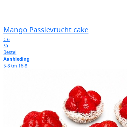
Mango Passievrucht cake
€
6
50
Bestel
Aanbieding
5-8 tm 16-8