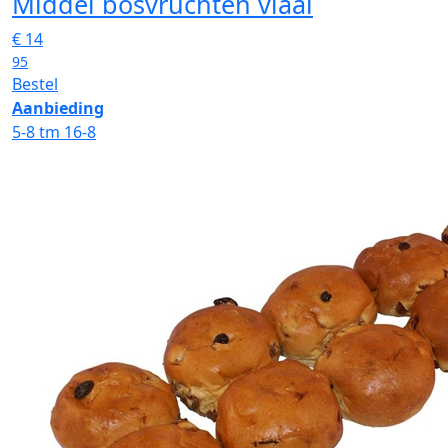
Middel bosvruchten vlaai
€
14
95
Bestel
Aanbieding
5-8 tm 16-8