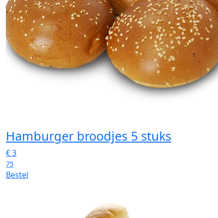
Hamburger broodjes 5 stuks
€
3
75
Bestel