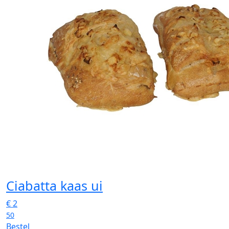
Ciabatta kaas ui
€
2
50
Bestel